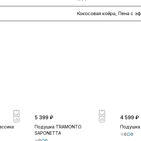
Кокосовая койра
,
Пена с э
5 399 ₽
4 599 ₽
ассика
Подушка TRAMONTO
Подушка
SAPONETTA
0
0
0
0