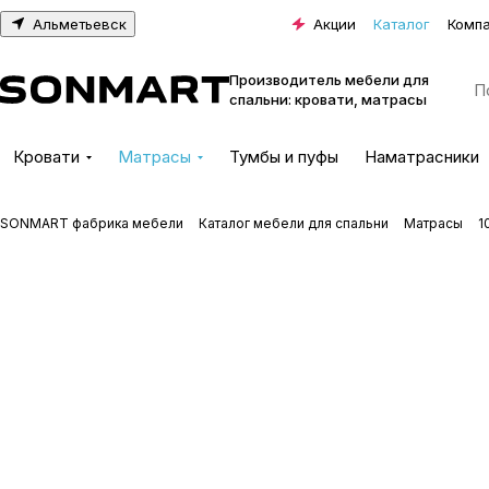
Альметьевск
Акции
Каталог
Комп
Производитель мебели для
спальни: кровати, матрасы
Кровати
Матрасы
Тумбы и пуфы
Наматрасники
SONMART фабрика мебели
Каталог мебели для спальни
Матрасы
1