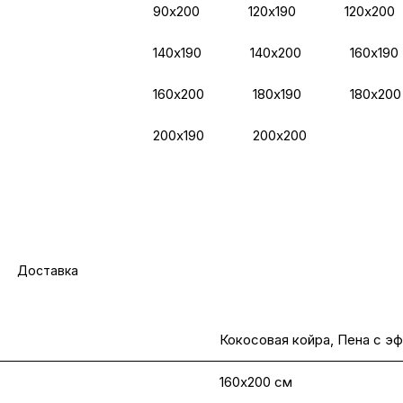
90х200
120х190
120х200
140х190
140х200
160х190
160х200
180х190
180х200
200х190
200х200
Доставка
Кокосовая койра, Пена с э
160х200 см