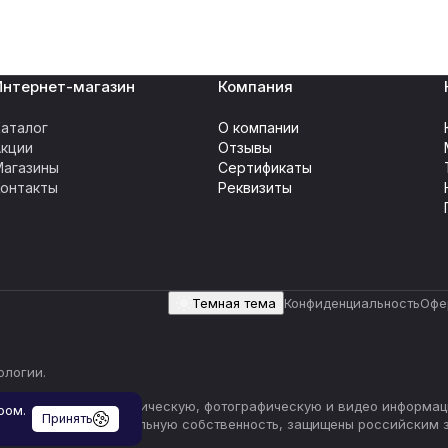
Интернет-магазин
Компания
аталог
О компании
Акции
Отзывы
Магазины
Сертификаты
Контакты
Реквизиты
Темная тема
Конфиденциальность
Офе
ологии
.
ваясь) текстовую, графическую, фотографическую и видео информац
ром.
Принять
 прав на интеллектуальную собственность, защищены российским