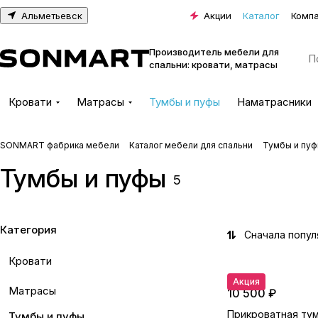
Альметьевск
Акции
Каталог
Комп
Производитель мебели для
спальни: кровати, матрасы
Кровати
Матрасы
Тумбы и пуфы
Наматрасники
SONMART фабрика мебели
Каталог мебели для спальни
Тумбы и пу
Тумбы и пуфы
5
Категория
Сначала попу
Кровати
Акция
Матрасы
10 500 ₽
Прикроватная ту
Тумбы и пуфы