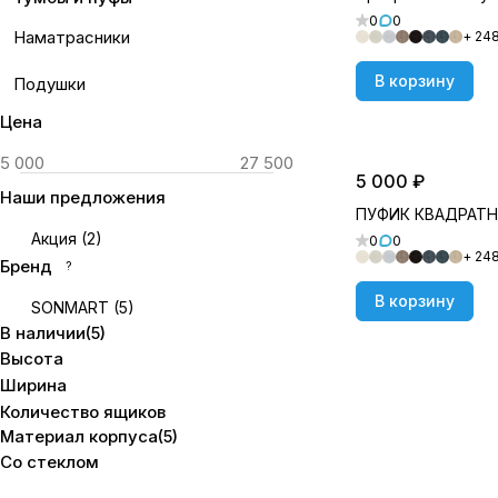
0
0
Наматрасники
+ 24
В корзину
Подушки
Цена
5 000 ₽
Наши предложения
ПУФИК КВАДРАТ
Акция
(
2
)
0
0
+ 24
Бренд
?
В корзину
SONMART
(
5
)
В наличии
(
5
)
Высота
Ширина
Количество ящиков
Материал корпуса
(
5
)
Со стеклом