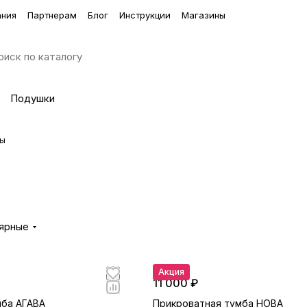
ания
Партнерам
Блог
Инструкции
Магазины
Подушки
фы
лярные
Акция
11 000 ₽
мба АГАВА
Прикроватная тумба НОВА