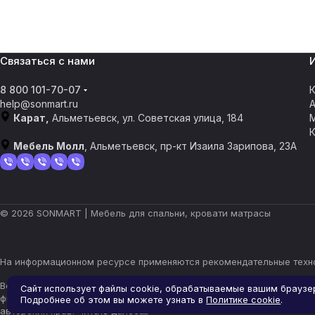
Связаться с нами
8 800 101-70-07
К
help@sonmart.ru
Карат,
Альметьевск, ул. Советская улица, 184
Мебель Молл
, Альметьевск, пр-кт Изаила Зарипова, 23А
© 2026 SONMART | Мебель для спальни, кровати матрасы
На информационном ресурсе применяются
рекомендательные техн
Все ресурсы сайта almetevsk.sonmart.ru, включая (но не ограничи
Сайт использует файлы cookie, обрабатываемые вашим браузе
фирменное наименование являются объектами авторского права и
Подробнее об этом вы можете узнать в
Политике cookie
.
авторских прав.
Читать далее