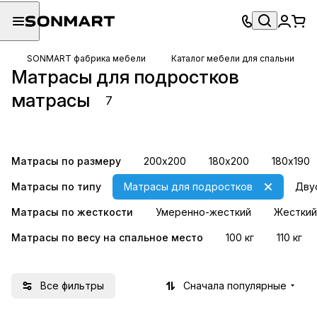
SONMART фабрика мебели
Каталог мебели для спальни
Матрасы для подростков
500 пружин на
1000 пружин на
матрасы
7
спальное место
спальное место
8 товаров
15 товаров
Матрасы по размеру
200х200
180х200
180х190
Матрасы по типу
Матрасы для подростков
Дву
Матрасы по жесткости
Умеренно-жесткий
Жесткий
Матрасы по весу на спальное место
100 кг
110 кг
Все фильтры
Сначала популярные