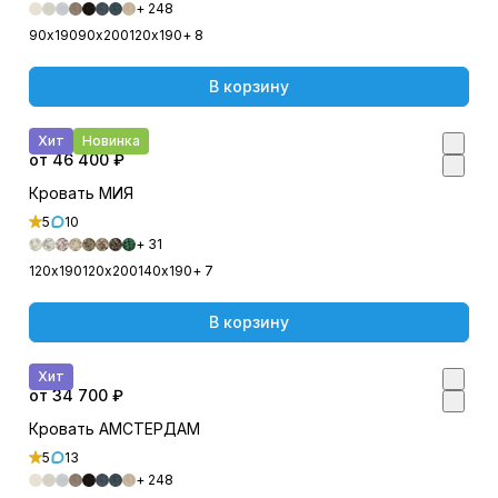
+ 248
90х190
90х200
120х190
+ 8
В корзину
Хит
Новинка
от 46 400 ₽
Кровать МИЯ
5
10
+ 31
120х190
120х200
140х190
+ 7
В корзину
Хит
от 34 700 ₽
Кровать АМСТЕРДАМ
5
13
+ 248