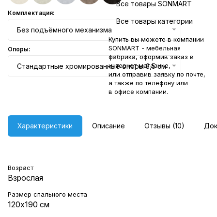
Все товары SONMART
Комплектация:
Все товары категории
Без подъёмного механизма
Купить вы можете в компании
SONMART - мебельная
Опоры:
фабрика, оформив заказ в
интернет магазине,
Стандартные хромированные опоры 3,5 см
или отправив заявку по
почте
,
а также по телефону или
в
офисе компании
.
Характеристики
Описание
Отзывы (10)
Док
Возраст
Взрослая
Размер спального места
120х190 см