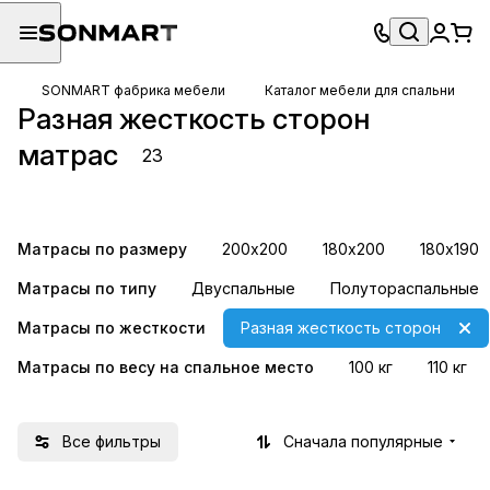
SONMART фабрика мебели
Каталог мебели для спальни
Разная жесткость сторон
500 пружин на
1000 пружин на
матрас
23
спальное место
спальное место
8 товаров
15 товаров
Матрасы по размеру
200х200
180х200
180х190
Матрасы по типу
Двуспальные
Полутораспальные
Матрасы по жесткости
Разная жесткость сторон
Матрасы по весу на спальное место
100 кг
110 кг
Все фильтры
Сначала популярные