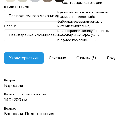
Все товары категории
Комплектация:
Купить вы можете в компании
Без подъёмного механизма
SONMART - мебельная
фабрика, оформив заказ в
интернет магазине,
Опоры:
или отправив заявку по
почте
,
Стандартные хромированные опоры 3,5 см
а также по телефону или
в
офисе компании
.
Характеристики
Описание
Отзывы (5)
Док
Возраст
Взрослая
Размер спального места
140х200 см
Возраст
Взрослая
,
Подростковая