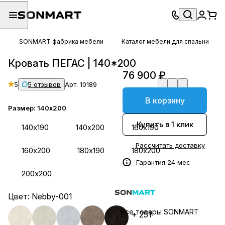
SONMART фабрика мебели
Каталог мебели для спальни
Кровать ПЕГАС | 140*200
76 900 ₽
5
5 отзывов
Арт.
10189
В корзину
Размер:
140х200
Купить в 1 клик
140х190
140х200
160х190
Рассчитать доставку
160х200
180х190
180х200
Гарантия 24 мес
200х200
Цвет:
Nebby-001
Все товары SONMART
+ 251