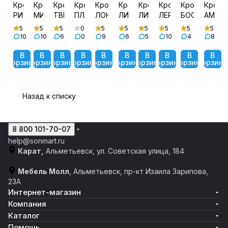
Кровать
Кровать
Кровать
Кровать
Кровать
Кровать
Кровать
Кровать
Кровать
Крова
РИЧИ
МИЯ
ТВИСТ
ПЛАЗА
ЛОНДОН
ЛИРА
ЛИКА
ЛЕРАНО
БОСТОН
АМЕЛ
5
5
5
0
5
5
5
5
5
5
10
10
6
0
9
6
5
10
4
8
В
В
В
В
В
В
В
В
В
В
корзину
корзину
корзину
корзину
корзину
корзину
корзину
корзину
корзину
корзину
Назад к списку
8 800 101-70-07
help@sonmart.ru
Карат,
Альметьевск, ул. Советская улица, 184
Мебель Молл
, Альметьевск, пр-кт Изаила Зарипова,
23А
Интернет-магазин
Компания
Каталог
Помощь