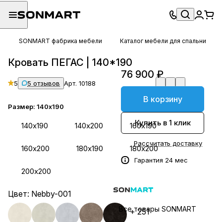
SONMART фабрика мебели
Каталог мебели для спальни
Кровать ПЕГАС | 140*190
76 900 ₽
5
5 отзывов
Арт.
10188
В корзину
Размер:
140х190
Купить в 1 клик
140х190
140х200
160х190
Рассчитать доставку
160х200
180х190
180х200
Гарантия 24 мес
200х200
Цвет:
Nebby-001
Все товары SONMART
+ 251