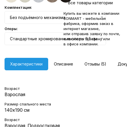
Все товары категории
Комплектация:
Купить вы можете в компании
Без подъёмного механизма
SONMART - мебельная
фабрика, оформив заказ в
интернет магазине,
Опоры:
или отправив заявку по
почте
,
Стандартные хромированные опоры 3,5 см
а также по телефону или
в
офисе компании
.
Характеристики
Описание
Отзывы (5)
Док
Возраст
Взрослая
Размер спального места
140х190 см
Возраст
Взрослая
,
Подростковая