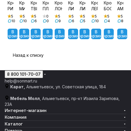
Кровать
Кровать
Кровать
Кровать
Кровать
Кровать
Кровать
Кровать
Кровать
Крова
РИЧИ
МИЯ
ТВИСТ
ПЛАЗА
ЛОНДОН
ЛИРА
ЛИКА
ЛЕРАНО
БОСТОН
АМЕЛ
5
5
5
0
5
5
5
5
5
5
10
10
6
0
9
6
5
10
4
8
В
В
В
В
В
В
В
В
В
В
корзину
корзину
корзину
корзину
корзину
корзину
корзину
корзину
корзину
корзину
Назад к списку
8 800 101-70-07
help@sonmart.ru
Карат,
Альметьевск, ул. Советская улица, 184
Мебель Молл
, Альметьевск, пр-кт Изаила Зарипова,
23А
Интернет-магазин
Компания
Каталог
Помощь