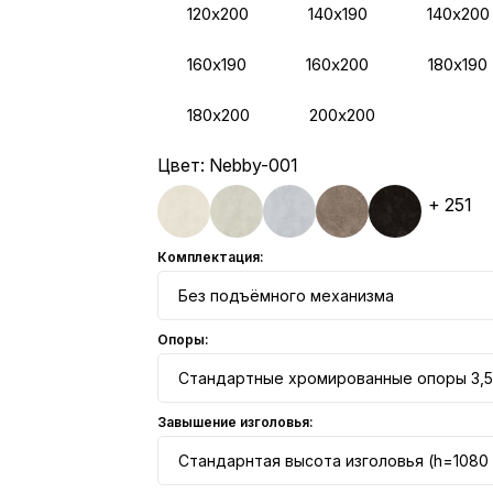
120х200
140х190
140х200
160х190
160х200
180х190
180х200
200х200
Цвет:
Nebby-001
+ 251
Комплектация:
Без подъёмного механизма
Опоры:
Стандартные хромированные опоры 3,5
Завышение изголовья:
Стандарнтая высота изголовья (h=1080