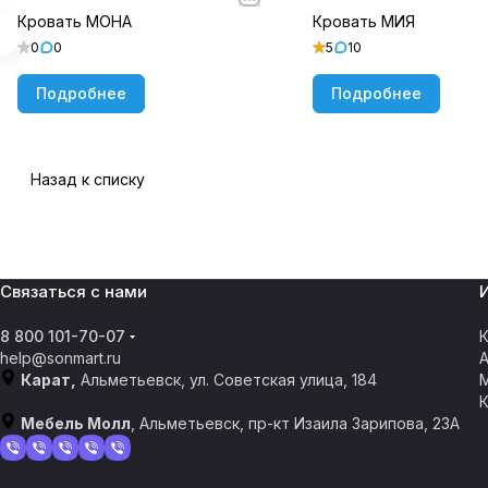
Кровать МОНА
Кровать МИЯ
0
0
5
10
Подробнее
Подробнее
Назад к списку
Связаться с нами
8 800 101-70-07
К
help@sonmart.ru
Карат,
Альметьевск, ул. Советская улица, 184
Мебель Молл
, Альметьевск, пр-кт Изаила Зарипова, 23А