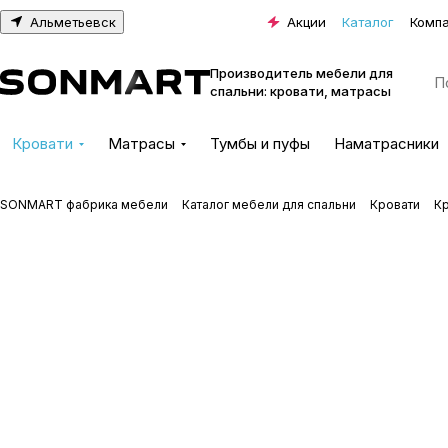
Альметьевск
Акции
Каталог
Комп
Производитель мебели для
спальни: кровати, матрасы
Кровати
Матрасы
Тумбы и пуфы
Наматрасники
SONMART фабрика мебели
Каталог мебели для спальни
Кровати
К