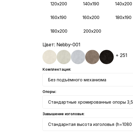
120х200
140х190
140х200
160х190
160х200
180х190
180х200
200х200
Цвет:
Nebby-001
+ 251
Комплектация:
Без подъёмного механизма
Опоры:
Стандартные хромированные опоры 3,5
Завышение изголовья:
Стандарнтая высота изголовья (h=1080