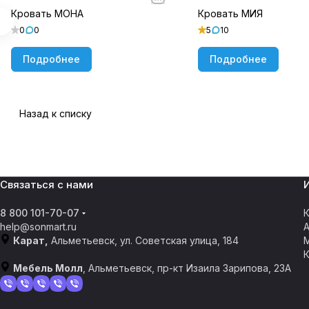
Кровать МОНА
Кровать МИЯ
0
0
5
10
Подробнее
Подробнее
Назад к списку
Связаться с нами
8 800 101-70-07
К
help@sonmart.ru
Карат,
Альметьевск, ул. Советская улица, 184
Мебель Молл
, Альметьевск, пр-кт Изаила Зарипова, 23А