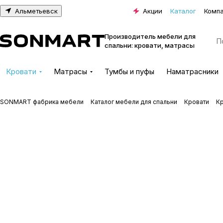
Альметьевск
Акции
Каталог
Комп
Производитель мебели для
спальни: кровати, матрасы
Кровати
Матрасы
Тумбы и пуфы
Наматрасники
SONMART фабрика мебели
Каталог мебели для спальни
Кровати
К