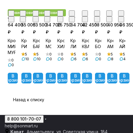
Новинка
Новинка
Новинка
Новинка
от
от
от
от
от
от
от
от
от
от
64 400
55 000
53 500
34 700
25 750
34 700
42 450
18 500
40 950
46 35
₽
₽
₽
₽
₽
₽
₽
₽
₽
₽
Кровать
Кровать
Кровать
Кровать
Кровать
Кровать
Кровать
Кровать
Кровать
Крова
МИЯ
РИЧИ
БАРТОН
МОНА
ХИЛТОН
ЛИРА
КВАДРО
БОСКО
АМЕЛИ
АЙРИ
МУР
5
5
0
0
5
5
0
5
5
10
10
0
0
6
6
0
8
4
0
0
В
В
В
В
В
В
В
В
В
В
корзину
корзину
корзину
корзину
корзину
корзину
корзину
корзину
корзину
корзин
Назад к списку
8 800 101-70-07
help@sonmart.ru
Карат,
Альметьевск, ул. Советская улица, 184