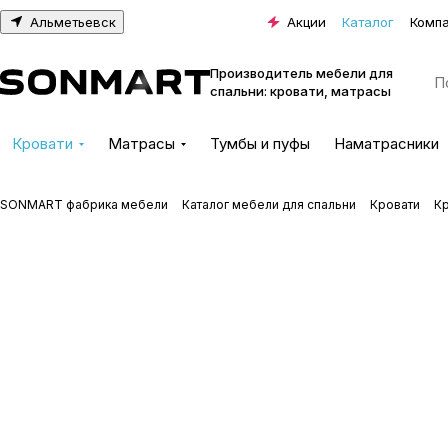
Альметьевск
Акции
Каталог
Комп
Производитель мебели для
спальни: кровати, матрасы
Кровати
Матрасы
Тумбы и пуфы
Наматрасники
SONMART фабрика мебели
Каталог мебели для спальни
Кровати
К