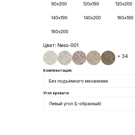
90х200
120х190
120х200
140х190
140х200
160х190
160х200
Цвет:
Ness-001
+ 34
Комплектация:
Без подъёмного механизма
Угол кровати:
Левый угол (L-образный)