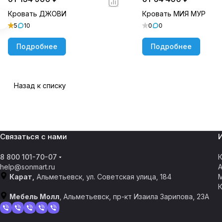
Кровать ДЖОВИ
Кровать МИЯ МУР
5
10
0
0
Подробнее
Подробнее
Назад к списку
Связаться с нами
8 800 101-70-07
К
help@sonmart.ru
Карат,
Альметьевск, ул. Советская улица, 184
Мебель Молл
, Альметьевск, пр-кт Изаила Зарипова, 23А