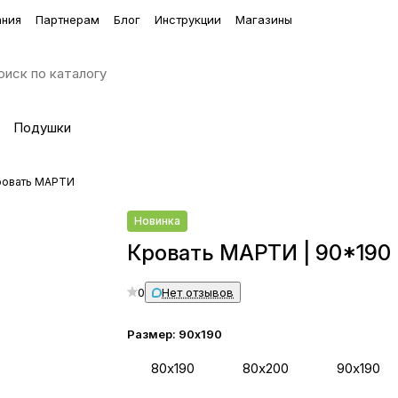
ания
Партнерам
Блог
Инструкции
Магазины
Подушки
ровать МАРТИ
Новинка
Кровать МАРТИ | 90*190
0
Нет отзывов
Размер:
90х190
80х190
80х200
90х190