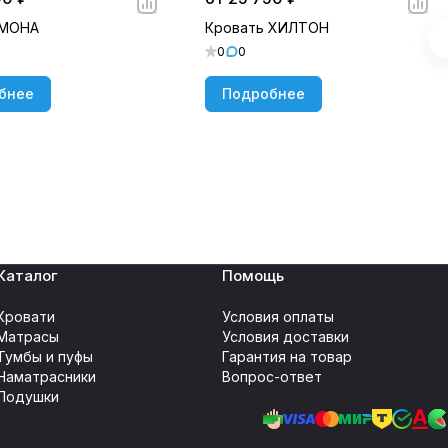
 МОНА
Кровать ХИЛТОН
0
0
бнее
Подробнее
Каталог
Помощь
Кровати
Условия оплаты
Матрасы
Условия доставки
Тумбы и пуфы
Гарантия на товар
Наматрасники
Вопрос-ответ
Подушки