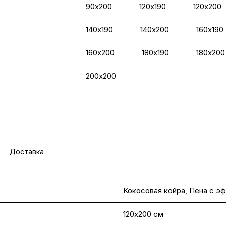
90х200
120х190
120х200
140х190
140х200
160х190
160х200
180х190
180х200
200х200
Доставка
Кокосовая койра, Пена с э
120х200 см