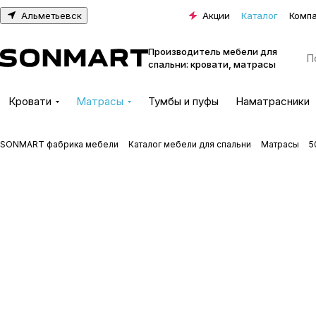
Альметьевск
Акции
Каталог
Комп
Производитель мебели для
спальни: кровати, матрасы
Кровати
Матрасы
Тумбы и пуфы
Наматрасники
SONMART фабрика мебели
Каталог мебели для спальни
Матрасы
5