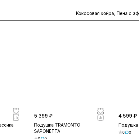
Кокосовая койра
,
Пена с э
5 399 ₽
4 599 ₽
ассика
Подушка TRAMONTO
Подушка
SAPONETTA
0
0
0
0