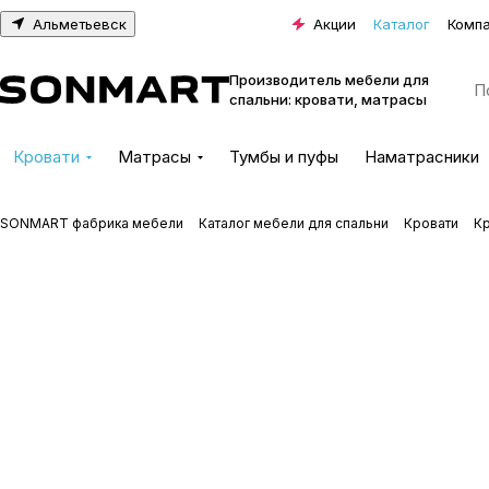
Альметьевск
Акции
Каталог
Комп
Производитель мебели для
спальни: кровати, матрасы
Кровати
Матрасы
Тумбы и пуфы
Наматрасники
SONMART фабрика мебели
Каталог мебели для спальни
Кровати
К