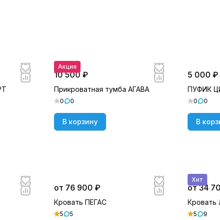
Акция
10 500 ₽
5 000 ₽
РТ
Прикроватная тумба АГАВА
ПУФИК 
0
0
0
0
В корзину
В корз
Хит
от 76 900 ₽
от 34 7
Кровать ПЕГАС
Кровать
5
5
5
9