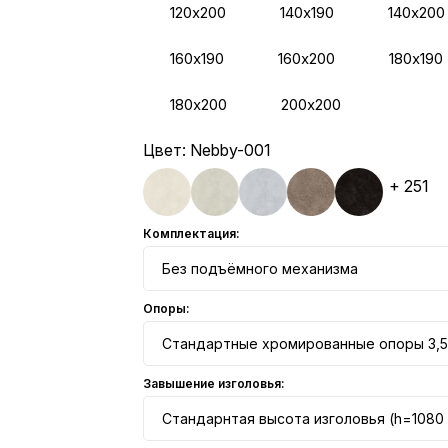
120х200
140х190
140х200
160х190
160х200
180х190
180х200
200х200
Цвет:
Nebby-001
+ 251
Комплектация:
Без подъёмного механизма
Опоры:
Стандартные хромированные опоры 3,5
Завышение изголовья:
Стандарнтая высота изголовья (h=1080