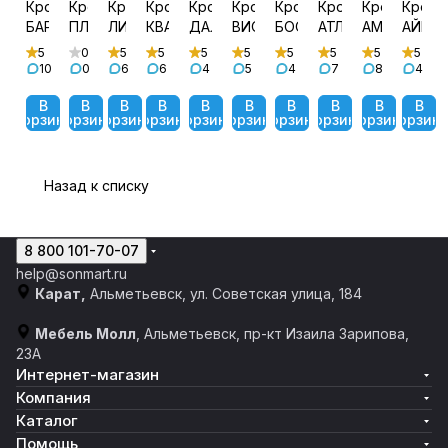
Кровать
Кровать
Кровать
Кровать
Кровать
Кровать
Кровать
Кровать
Кровать
Крова
БАРТОН
ПЛАЗА
ЛИРА
КВАДРО
ДАЛЛАС
ВИОЛЕТ
БОСТОН
АТЛАНТА
АМЕЛИ
АЙРИ
5
0
5
5
5
5
5
5
5
5
10
0
6
6
4
5
4
7
8
4
В
В
В
В
В
В
В
В
В
В
корзину
корзину
корзину
корзину
корзину
корзину
корзину
корзину
корзину
корзин
Назад к списку
8 800 101-70-07
help@sonmart.ru
Карат,
Альметьевск, ул. Советская улица, 184
Мебель Молл
, Альметьевск, пр-кт Изаила Зарипова,
23А
Интернет-магазин
Компания
Каталог
Помощь