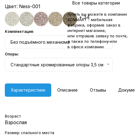
Все товары категории
Цвет:
Ness-001
Купить вы можете в компании
+ 34
SONMART - мебельная
фабрика, оформив заказ в
интернет магазине,
Комплектация:
или отправив заявку по
почте
,
а также по телефону или
Без подъёмного механизма
в
офисе компании
.
Опоры:
Стандартные хромированные опоры 3,5 см
Характеристики
Описание
Отзывы
Докуме
Возраст
Взрослая
Размер спального места