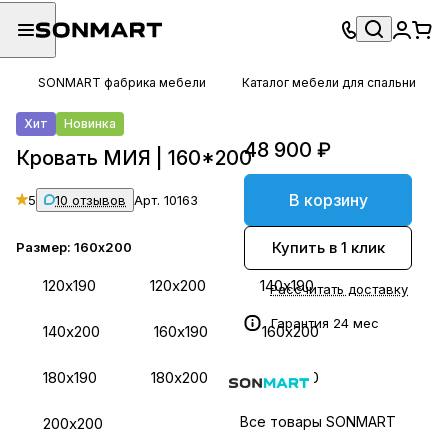
SONMART фабрика мебели
Каталог мебели для спальни
Хит
Новинка
48 900 ₽
Кровать МИЯ | 160*200
В корзину
5
10 отзывов
Арт.
10163
Купить в 1 клик
Размер:
160х200
120х190
120х200
140х190
Рассчитать доставку
Гарантия 24 мес
140х200
160х190
160х200
180х190
180х200
200х190
Все товары SONMART
200х200