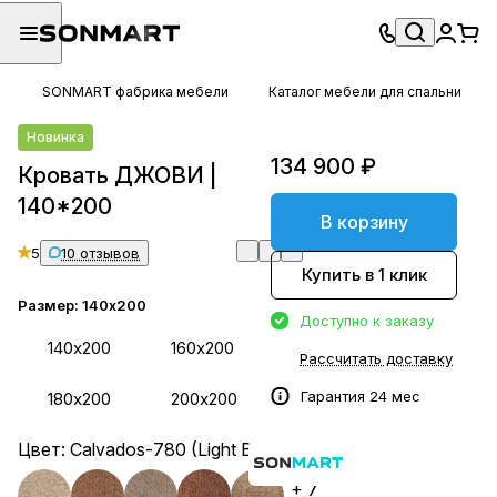
SONMART фабрика мебели
Каталог мебели для спальни
Новинка
134 900 ₽
Кровать ДЖОВИ |
140*200
В корзину
5
10 отзывов
Купить в 1 клик
Размер:
140х200
Доступно к заказу
140х200
160х200
Рассчитать доставку
Гарантия 24 мес
180х200
200х200
Цвет:
Calvados-780 (Light Beige)
+ 7