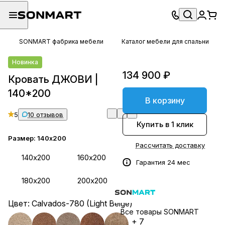
SONMART фабрика мебели
Каталог мебели для спальни
Новинка
134 900 ₽
Кровать ДЖОВИ |
140*200
В корзину
5
10 отзывов
Купить в 1 клик
Размер:
140х200
Рассчитать доставку
140х200
160х200
Гарантия 24 мес
180х200
200х200
Цвет:
Calvados-780 (Light Beige)
Все товары SONMART
+ 7