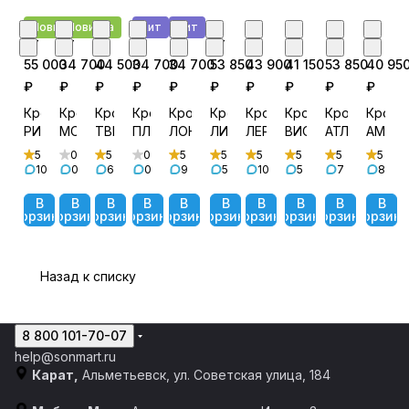
Новинка
Новинка
Хит
Хит
от
от
от
от
от
от
от
от
от
от
55 000
34 700
44 500
34 700
34 700
53 850
43 900
41 150
53 850
40 95
₽
₽
₽
₽
₽
₽
₽
₽
₽
₽
Кровать
Кровать
Кровать
Кровать
Кровать
Кровать
Кровать
Кровать
Кровать
Крова
РИЧИ
МОНА
ТВИСТ
ПЛАЗА
ЛОНДОН
ЛИКА
ЛЕРАНО
ВИОЛЕТ
АТЛАНТА
АМЕЛ
5
0
5
0
5
5
5
5
5
5
10
0
6
0
9
5
10
5
7
8
В
В
В
В
В
В
В
В
В
В
корзину
корзину
корзину
корзину
корзину
корзину
корзину
корзину
корзину
корзину
Назад к списку
8 800 101-70-07
help@sonmart.ru
Карат,
Альметьевск, ул. Советская улица, 184