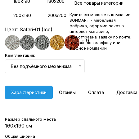
180х190
180х200
Все товары категории
Купить вы можете в компании
200х190
200х200
SONMART - мебельная
фабрика, оформив заказ в
Цвет:
Safari-01 (Ice)
интернет магазине,
или отправив заявку по
почте
,
+ 9
а также по телефону или
в
офисе компании
.
Комплектация:
Без подъёмного механизма
Характеристики
Отзывы
Оплата
Доставка
Размер спального места
160х190 см
Общая ширина