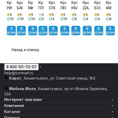
Кровать
Кровать
Кровать
Кровать
Кровать
Кровать
Кровать
Кровать
Кровать
Крова
РИЧИ
БАРТОН
МИЯ
ПЛАЗА
ОЛИВИЯ
ЛЕРАНО
КВАДРО
ДАЛЛАС
БОСТОН
АМЕЛ
5
5
5
0
5
5
5
5
5
5
10
10
10
0
4
10
6
4
4
8
В
В
В
В
В
В
В
В
В
В
корзину
корзину
корзину
корзину
корзину
корзину
корзину
корзину
корзину
корзин
Назад к списку
8 800 101-70-07
help@sonmart.ru
Карат,
Альметьевск, ул. Советская улица, 184
Мебель Молл
, Альметьевск, пр-кт Изаила Зарипова,
23А
Интернет-магазин
Компания
Каталог
Помощь