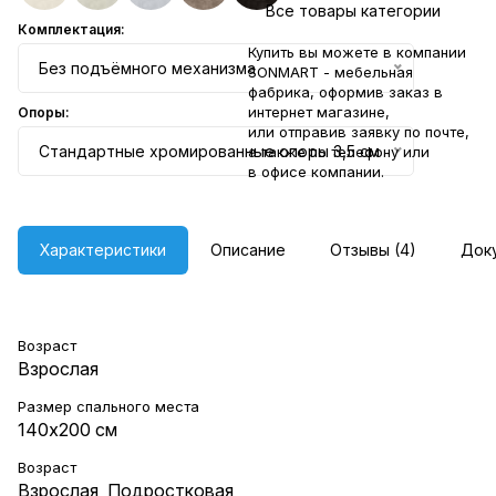
Все товары категории
Комплектация:
Купить вы можете в компании
Без подъёмного механизма
SONMART - мебельная
фабрика, оформив заказ в
интернет магазине,
Опоры:
или отправив заявку по
почте
,
Стандартные хромированные опоры 3,5 см
а также по телефону или
в
офисе компании
.
Характеристики
Описание
Отзывы (4)
Док
Возраст
Взрослая
Размер спального места
140х200 см
Возраст
Взрослая
,
Подростковая