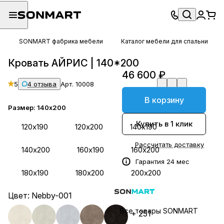
SONMART фабрика мебели
Каталог мебели для спальни
Кровать АЙРИС | 140*200
46 600 ₽
5
4 отзыва
Арт.
10008
В корзину
Размер:
140х200
Купить в 1 клик
120х190
120х200
140х190
Рассчитать доставку
140х200
160х190
160х200
Гарантия 24 мес
180х190
180х200
200х200
Цвет:
Nebby-001
Все товары SONMART
+ 251