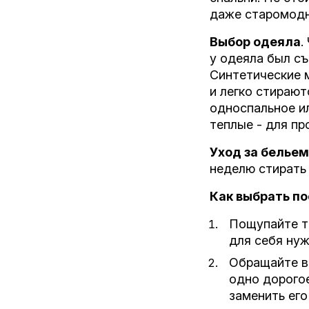
даже старомодн
Выбор одеяла
.
у одеяла был с
Синтетические 
и легко стирают
односпальное ил
теплые - для пр
Уход за бельем
неделю стирать 
Как выбрать по
Пощупайте тк
для себя нуж
Обращайте в
одно дорогое
заменить его