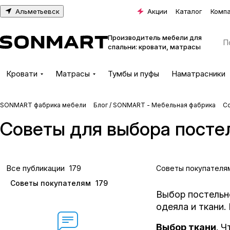
Альметьевск
Акции
Каталог
Комп
Производитель мебели для
спальни: кровати, матрасы
Кровати
Матрасы
Тумбы и пуфы
Наматрасники
SONMART фабрика мебели
Блог / SONMART - Мебельная фабрика
С
Советы для выбора постел
Все публикации
179
Советы покупателя
Советы покупателям
179
Выбор постельно
одеяла и ткани.
Выбор ткани
. 