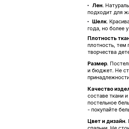
Лен
. Натурал
подходит для жа
Шелк
. Красив
года, но более 
Плотность тка
плотность, тем 
творчества дет
Размер
. Посте
и бюджет. Не ст
принадлежности
Качество изде
составе ткани и
постельное бель
- покупайте бел
Цвет и дизайн
.
спальни. Не сто