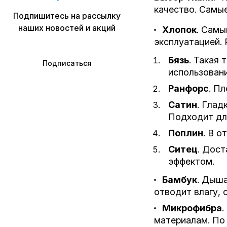
качество. Самы
Подпишитесь на рассылку
наших новостей и акций
Хлопок
. Самы
эксплуатацией. 
Бязь
. Такая
Подписаться
использовани
Ранфорс
. П
Сатин
. Глад
Подходит для
Поплин
. В о
Ситец
. Дост
эффектом.
Бамбук
. Дыша
отводит влагу, 
Микрофибра
.
материалам. По