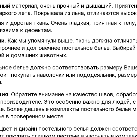
ьный материал, очень прочный и дышащий. Приятен
ркого лета. Покрывала из льна, отличаются высок
ая и дорогая ткань. Очень гладкая, приятная к тел
уязвима к дефектам.
ни
. Как мы упомянули выше, ткань должна отлича
прочнее и долговечнее постельное белье. Выбирайт
ей и домашних животных.
льное белье должно соответствовать размеру Ваше
оит покупать наволочки или пододеяльник, разме
.
лия
. Обратите внимание на качество швов, обрабо
 производителе. Это особенно важно для людей, с
е. Более дешевые комплекты постельного белья мо
ье в проверенном месте.
 Цвет и дизайн постельного белья должен соотве
ит покупать слишком пестрые и узорчатые комплек