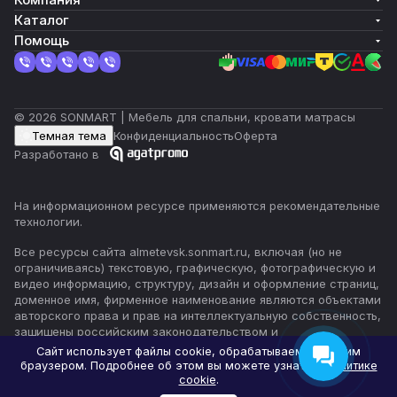
Каталог
Помощь
© 2026 SONMART | Мебель для спальни, кровати матрасы
Темная тема
Конфиденциальность
Оферта
Разработано в
На информационном ресурсе применяются
рекомендательные
технологии
.
Все ресурсы сайта almetevsk.sonmart.ru, включая (но не
ограничиваясь) текстовую, графическую, фотографическую и
видео информацию, структуру, дизайн и оформление страниц,
доменное имя, фирменное наименование являются объектами
авторского права и прав на интеллектуальную собственность,
защищены российским законодательством и
международными соглашениями об охране авторских прав.
Сайт использует файлы cookie, обрабатываемые вашим
Читать далее
браузером. Подробнее об этом вы можете узнать в
Политике
cookie
.