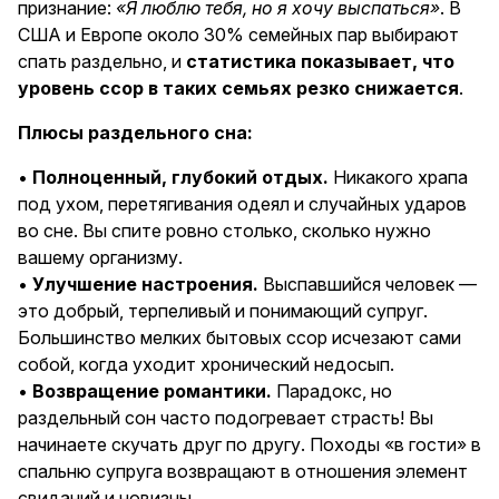
признание:
«Я люблю тебя, но я хочу выспаться»
. В
США и Европе около 30% семейных пар выбирают
спать раздельно, и
статистика показывает, что
уровень ссор в таких семьях резко снижается
.
Плюсы раздельного сна:
•
Полноценный, глубокий отдых.
Никакого храпа
под ухом, перетягивания одеял и случайных ударов
во сне. Вы спите ровно столько, сколько нужно
вашему организму.
•
Улучшение настроения.
Выспавшийся человек —
это добрый, терпеливый и понимающий супруг.
Большинство мелких бытовых ссор исчезают сами
собой, когда уходит хронический недосып.
•
Возвращение романтики.
Парадокс, но
раздельный сон часто подогревает страсть! Вы
начинаете скучать друг по другу. Походы «в гости» в
спальню супруга возвращают в отношения элемент
свиданий и новизны.