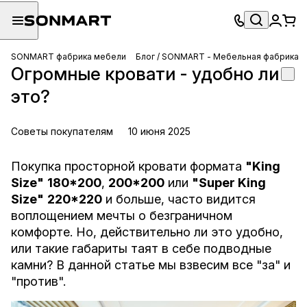
SONMART фабрика мебели
Блог / SONMART - Мебельная фабрика
Огромные кровати - удобно ли
это?
Советы покупателям
10 июня 2025
Покупка просторной кровати формата
"King
Size"
180*200
,
200*200
или
"Super King
Size"
220*220
и больше, часто видится
воплощением мечты о безграничном
комфорте. Но, действительно ли это удобно,
или такие габариты таят в себе подводные
камни? В данной статье мы взвесим все "за" и
"против".