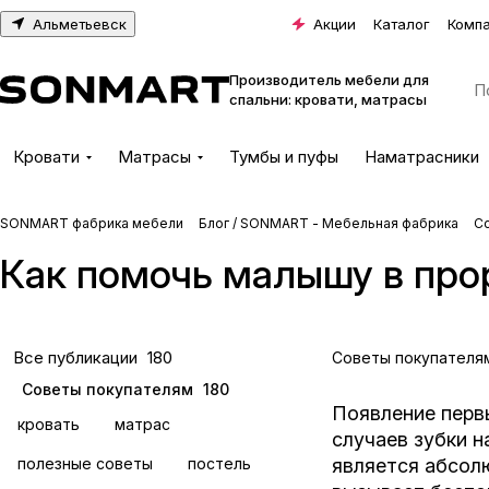
Альметьевск
Акции
Каталог
Комп
Производитель мебели для
спальни: кровати, матрасы
Кровати
Матрасы
Тумбы и пуфы
Наматрасники
SONMART фабрика мебели
Блог / SONMART - Мебельная фабрика
С
Как помочь малышу в про
Все публикации
180
Советы покупателя
Советы покупателям
180
Появление перв
кровать
матрас
случаев зубки н
является абсол
полезные советы
постель