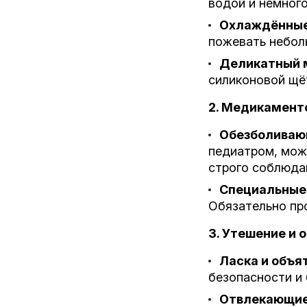
водой и немного
Охлаждённые 
пожевать неболь
Деликатный 
силиконовой щё
2. Медикаменто
Обезболиваю
педиатром, мож
строго соблюда
Специальные 
Обязательно про
3. Утешение и 
Ласка и объя
безопасности и 
Отвлекающие