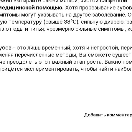
ежно вытирайте слюни мягкой, чистой салфеткой.
медицинской помощью.
Хотя прорезывание зубов
птомы могут указывать на другое заболевание. О
ую температуру (свыше 38°C); сильную диарею, рв
з от еды и питья; чрезмерно сильные симптомы, к
бов - это лишь временный, хотя и непростой, пер
меняя перечисленные методы, Вы сможете сущест
че преодолеть этот важный этап роста. Важно по
придётся экспериментировать, чтобы найти наиб
Добавить коммента