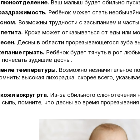
слюноотделение.
Ваш малыш будет обильно пускат
раздражимость.
Ребёнок может стать необычайн
сном.
Возможны трудности с засыпанием и часты
петита.
Кроха может отказываться от еды или мо
есен.
Десны в области прорезывающегося зуба в
елание грызть.
Ребёнок будет тянуть в рот любы
 почесать зудящие десны.
шение температуры.
Возможно незначительное пов
мнить: высокая лихорадка, скорее всего, указыва
кожи вокруг рта.
Из-за обильного слюнотечения н
 сыпь, помните, что десны во время прорезывания