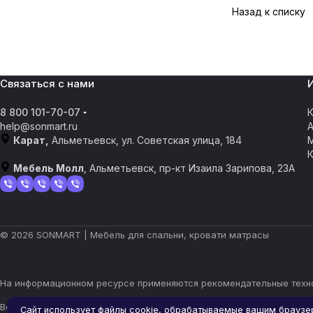
Назад к списку
Связаться с нами
8 800 101-70-07
К
help@sonmart.ru
Карат,
Альметьевск, ул. Советская улица, 184
Мебель Молл
, Альметьевск, пр-кт Изаила Зарипова, 23А
© 2026 SONMART | Мебель для спальни, кровати матрасы
На информационном ресурсе применяются
рекомендательные техн
Все ресурсы сайта almetevsk.sonmart.ru, включая (но не ограничи
Сайт использует файлы cookie, обрабатываемые вашим браузе