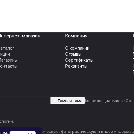
Интернет-магазин
Компания
аталог
О компании
Акции
Отзывы
Магазины
Сертификаты
Контакты
Реквизиты
Темная тема
Конфиденциальность
Офе
ологии
.
ваясь) текстовую, графическую, фотографическую и видео информац
ром.