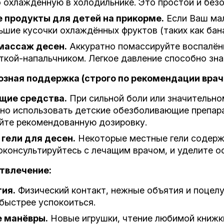
 охлаждённую в холодильнике. Это простой и без
продукты для детей на прикорме.
Если Ваш мал
шие кусочки охлаждённых фруктов (таких как бана
массаж десен.
Аккуратно помассируйте воспалён
ткой-напальчником. Легкое давление способно зн
зная поддержка (строго по рекомендации врач
щие средства.
При сильной боли или значительно
но использовать детские обезболивающие препара
йте рекомендованную дозировку.
гели для десен.
Некоторые местные гели содержа
консультируйтесь с лечащим врачом, и уделите о
отвлечение:
тия.
Физический контакт, нежные объятия и поцел
быстрее успокоиться.
 манёвры.
Новые игрушки, чтение любимой книжки