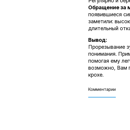
Регулярно и бер
Обращение за 
появившиеся сим
заметили: высок
длительный отка
Вывод:
Прорезывание зу
понимания. При
помогая ему лег
возможно, Вам 
крохе.
Комментарии