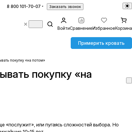
8 800 101-70-07
Заказать звонок
Войти
Сравнение
Избранное
Корзина
Примерить кровать
ывать покупку «на потом»
дывать покупку «на
ще «послужит», или пугаясь сложностей выбора. Но
ижайшие 10-15 лет.