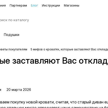
ания
Партнерам
Блог
Инструкции
Магазины
Подушки
оветы покупателям
5 мифов о кроватях, которые заставляют Вас отклад
рые заставляют Вас откла
м
20 марта 2026
аем покупку новой кровати, считая, что старый диван е
ное спальное место определяет наше самочувствие на бл