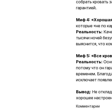
собрать кровать з
гарантией.
Миф 4:
«Хорошая
которые «не по ка
Реальность:
Каче
тысячи ночей безу
выяснится, что ко
Миф 5:
«Все кро
Реальность:
Осн
потому что он гар
временем. Благода
исключает появле
Вывод:
Не отклад
хорошее настроен
Комментарии