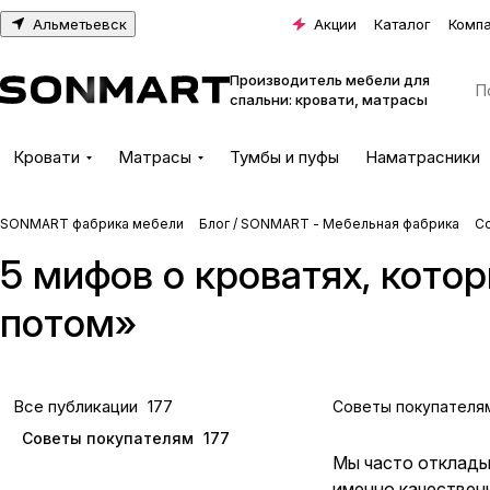
Альметьевск
Акции
Каталог
Комп
Производитель мебели для
спальни: кровати, матрасы
Кровати
Матрасы
Тумбы и пуфы
Наматрасники
SONMART фабрика мебели
Блог / SONMART - Мебельная фабрика
С
5 мифов о кроватях, кото
потом»
Все публикации
177
Советы покупателя
Советы покупателям
177
Мы часто откладыв
именно качествен