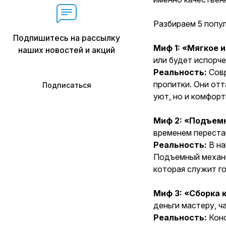
Разбираем 5 попу
Подпишитесь на рассылку
Миф 1:
«Мягкое и
наших новостей и акций
или будет испорч
Реальность:
Сов
пропитки. Они отт
Подписаться
уют, но и комфорт
Миф 2:
«Подъемн
временем переста
Реальность:
В н
Подъемный механи
которая служит г
Миф 3:
«Сборка к
деньги мастеру, ч
Реальность:
Кон