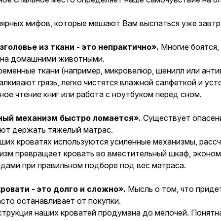
лярных мифов, которые мешают Вам выспаться уже завтр
зголовье из ткани - это непрактично».
Многие боятся, 
ена домашними животными.
ременные ткани (например, микровелюр, шенилл или анти
алкивают грязь, легко чистятся влажной салфеткой и усто
ное чтение книг или работа с ноутбуком перед сном.
ый механизм быстро ломается».
Существует опасение
ют держать тяжелый матрас.
аших кроватях используются усиленные механизмы, рассч
зм превращает кровать во вместительный шкаф, экономя
одами при правильном подборе под вес матраса.
ровати - это долго и сложно».
Мысль о том, что приде
асто останавливает от покупки.
струкция наших кроватей продумана до мелочей. Понятн